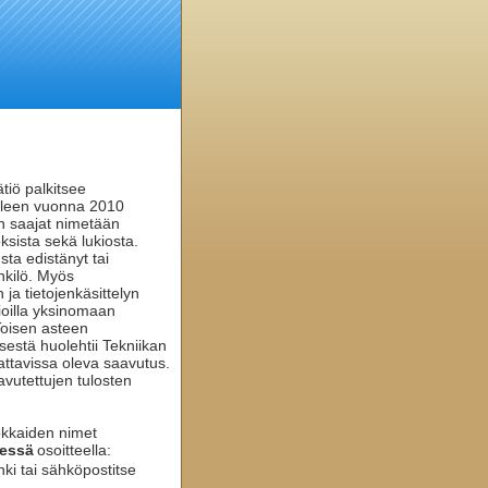
tiö palkitsee
älleen vuonna 2010
n saajat nimetään
ksista sekä lukiosta.
sta edistänyt tai
nkilö. Myös
ja tietojenkäsittelyn
sioilla yksinomaan
 Toisen asteen
estä huolehtii Tekniikan
attavissa oleva saavutus.
avutettujen tulosten
okkaiden nimet
nessä
osoitteella:
ki tai sähköpostitse