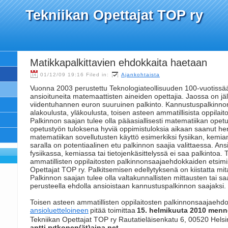
Tekniikan Opettajat TOP ry
Matikkapalkittavien ehdokkaita haetaan
01/12/09 19:16 Filed in:
Ajankohtaista
Vuonna 2003 perustettu Teknologiateollisuuden 100-vuotissää
ansioituneita matemaattisten aineiden opettajia. Jaossa on j
viidentuhannen euron suuruinen palkinto. Kannustuspalkinno
alakoulusta, yläkoulusta, toisen asteen ammatillisista oppilaito
Palkinnon saajan tulee olla pääasiallisesti matematiikan opetu
opetustyön tuloksena hyviä oppimistuloksia aikaan saanut he
matematiikan sovellutusten käyttö esimerkiksi fysiikan, kemian 
saralla on potentiaalinen etu palkinnon saajia valittaessa. An
fysiikassa, kemiassa tai tietojenkäsittelyssä ei saa palkintoa.
ammatillisten oppilaitosten palkinnonsaajaehdokkaiden etsimis
Opettajat TOP ry. Palkitsemisen edellytyksenä on kiistatta mit
Palkinnon saajan tulee olla valtakunnallisten mittausten tai sa
perusteella ehdolla ansioistaan kannustuspalkinnon saajaksi.
Toisen asteen ammatillisten oppilaitosten palkinnonsaajaehd
ansioluetteloineen
pitää toimittaa
15. helmikuuta 2010 men
Tekniikan Opettajat TOP ry Rautatieläisenkatu 6, 00520 Helsin
antti.rytkonen(ät)aina.net