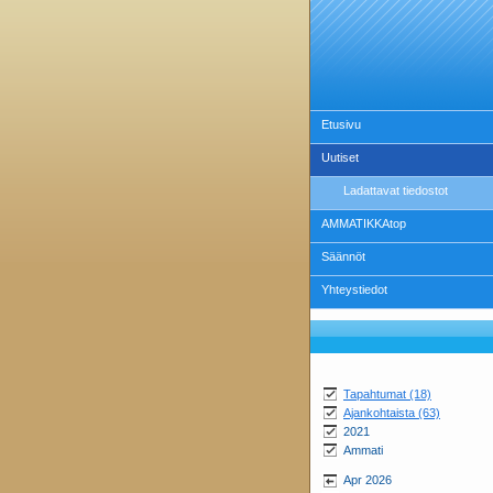
Etusivu
Uutiset
Ladattavat tiedostot
AMMATIKKAtop
Säännöt
Yhteystiedot
Tapahtumat (18)
Ajankohtaista (63)
2021
Ammati
Apr 2026