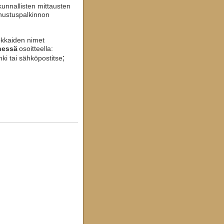
kunnallisten mittausten
nnustuspalkinnon
okkaiden nimet
nessä
osoitteella:
;
ki tai sähköpostitse