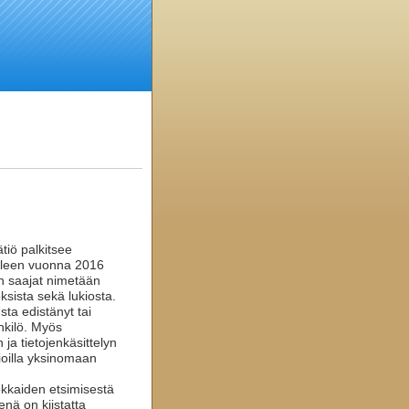
tiö palkitsee
älleen vuonna 2016
n saajat nimetään
ksista sekä lukiosta.
sta edistänyt tai
nkilö. Myös
ja tietojenkäsittelyn
sioilla yksinomaan
okkaiden etsimisestä
enä on kiistatta