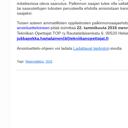
mitattavissa oleva saavutus. Palkinnon saajan tulee olla valta
tai saavutettujen tulosten perusteella ehdolla ansioistaan ka
saajaksi.
Toisen asteen ammatillisten oppilaitosten palkinnonsaajaehd
ansioluetteloineen
pitää toimittaa
22. tammikuuta 2016 men
Tekniikan Opettajat TOP ry Rautatieläisenkatu 6, 00520 Helsin
jukkapekka.hamalainen(ät)tekniikanopettajat.fi
Ansioluettelo-ohjeen voi ladata
Ladattavat tiedostot
-sivulta
Tags:
Matematiikka
,
2016