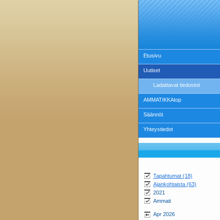
Etusivu
Uutiset
Ladattavat tiedostot
AMMATIKKAtop
Säännöt
Yhteystiedot
Tapahtumat (18)
Ajankohtaista (63)
2021
Ammati
Apr 2026