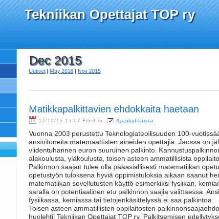
Tekniikan Opettajat TOP ry
Dec 2015
Uutiset
|
May 2016
|
Nov 2015
Matikkapalkittavien ehdokkaita haetaan
12/12/15 15:07 Filed in:
Ajankohtaista
Vuonna 2003 perustettu Teknologiateollisuuden 100-vuotissää
ansioituneita matemaattisten aineiden opettajia. Jaossa on j
viidentuhannen euron suuruinen palkinto. Kannustuspalkinno
alakoulusta, yläkoulusta, toisen asteen ammatillisista oppilaito
Palkinnon saajan tulee olla pääasiallisesti matematiikan opetu
opetustyön tuloksena hyviä oppimistuloksia aikaan saanut he
matematiikan sovellutusten käyttö esimerkiksi fysiikan, kemian 
saralla on potentiaalinen etu palkinnon saajia valittaessa. An
fysiikassa, kemiassa tai tietojenkäsittelyssä ei saa palkintoa.
Toisen asteen ammatillisten oppilaitosten palkinnonsaajaehd
huolehtii Tekniikan Opettajat TOP ry. Palkitsemisen edellytyks