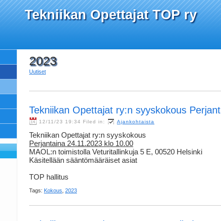
Tekniikan Opettajat TOP ry
2023
Uutiset
Tekniikan Opettajat ry:n syyskokous Perjan
12/11/23 19:34 Filed in:
Ajankohtaista
Tekniikan Opettajat ry:n syyskokous
Perjantaina 24.11.2023 klo 10.00
MAOL:n toimistolla Veturitallinkuja 5 E, 00520 Helsinki
Käsitellään sääntömääräiset asiat
TOP hallitus
Tags:
Kokous
,
2023