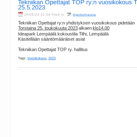
Tekniikan Opettajat TOP ry:n vuosikokous T
25.5.2023
16/05/23 22:24 Filed in:
Ajankohtaista
Tekniikan Opettajat ry:n yhdistyksen vuosikokous pidetään
Torstaina 25. toukokuuta 2023
alkaen
klo14.00
Ideapark Lempäälä kokoustila Tilhi, Lempäälä
Käsitellään sääntömääräiset asiat
Tekniikan Opettajat TOP ry. hallitus
Tags:
Vuosikokous
,
2023