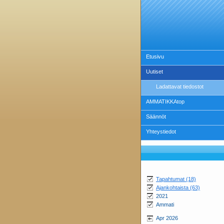
Etusivu
Uutiset
Ladattavat tiedostot
AMMATIKKAtop
Säännöt
Yhteystiedot
Tapahtumat (18)
Ajankohtaista (63)
2021
Ammati
Apr 2026